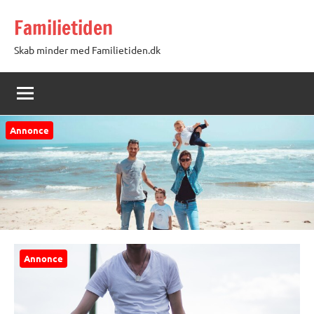
Videre
Familietiden
til
indhold
Skab minder med Familietiden.dk
Annonce
Annonce