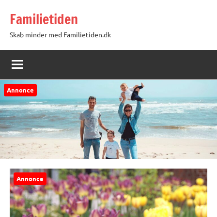
Videre
Familietiden
til
indhold
Skab minder med Familietiden.dk
Annonce
Annonce