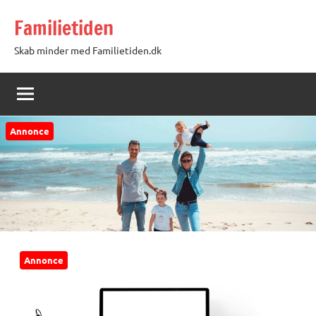
Videre
Familietiden
til
indhold
Skab minder med Familietiden.dk
Annonce
Annonce