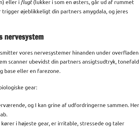
) eller i
flugt
(lukker i som en østers, går ud af rummet
var trigger øjeblikkeligt din partners amygdala, og jeres
ens nervesystem
 smitter vores nervesystemer hinanden under overfladen
tem scanner ubevidst din partners ansigtsudtryk, tonefald
g base eller en farezone.
 biologiske gear:
nærværende, og I kan grine af udfordringerne sammen. He
ab.
 kører i højeste gear, er irritable, stressede og taler