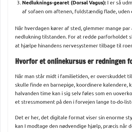
I er så udm
Nedluknings-gearet (Dorsal Vagus):
af sofaen om aftenen, fuldstændig flade, uden e
Når hverdagen kører af sted, glemmer mange par at 
nedlukning tilstanden. For at redde parforholdet s
at hjælpe hinandens nervesystemer tilbage til roe
Hvorfor et onlinekursus er redningen 
Når man står midt i familietiden, er overskuddet til
skulle finde en barnepige, koordinere kalendere, kør
halvanden time kan i sig selv føles som en uover
et stressmoment på den i forvejen lange to-do-list
Det er her, det digitale format viser sin enorme s
kan I modtage den nødvendige hjælp, præcis når de