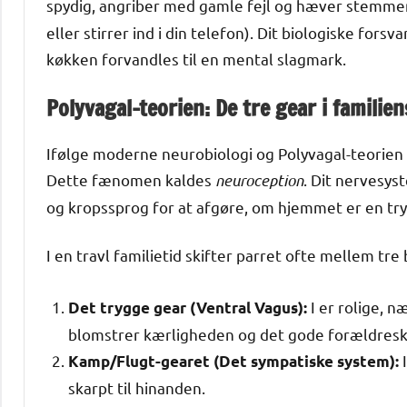
spydig, angriber med gamle fejl og hæver stemmen
eller stirrer ind i din telefon). Dit biologiske fors
køkken forvandles til en mental slagmark.
Polyvagal-teorien: De tre gear i famili
Ifølge moderne neurobiologi og Polyvagal-teorien
Dette fænomen kaldes
neuroception
. Dit nervesys
og kropssprog for at afgøre, om hjemmet er en try
I en travl familietid skifter parret ofte mellem tre
I er rolige, 
Det trygge gear (Ventral Vagus):
blomstrer kærligheden og det gode forældresk
I
Kamp/Flugt-gearet (Det sympatiske system):
skarpt til hinanden.