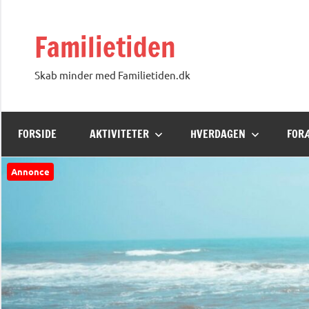
Videre
til
Familietiden
indhold
Skab minder med Familietiden.dk
FORSIDE
AKTIVITETER
HVERDAGEN
FOR
Annonce