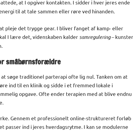
attede, at I opgiver kontakten. I sidder i hver jeres ende
nergi til at tale sammen eller røre ved hinanden.
pleje det trygge gear. I bliver fanget af kamp- eller
kal I lære det, videnskaben kalder
samregulering
– kunste
n.
for småbørnsforældre
 at søge traditionel parterapi ofte lig nul. Tanken om at
e ind til en klinik og sidde i et fremmed lokale i
kommelig opgave. Ofte ender terapien med at blive endnu
e.
tyrke. Gennem et professionelt online-struktureret forløb
t passer ind i jeres hverdagsrytme. I kan se modulerne