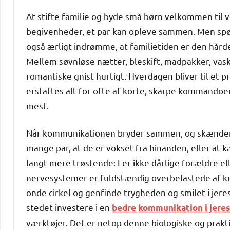
At stifte familie og byde små børn velkommen til
begivenheder, et par kan opleve sammen. Men spør
også ærligt indrømme, at familietiden er den hård
Mellem søvnløse nætter, bleskift, madpakker, vaske
romantiske gnist hurtigt. Hverdagen bliver til et 
erstattes alt for ofte af korte, skarpe kommandoer
mest.
Når kommunikationen bryder sammen, og skænderi
mange par, at de er vokset fra hinanden, eller at
langt mere trøstende: I er ikke dårlige forældre ell
nervesystemer er fuldstændig overbelastede af k
onde cirkel og genfinde trygheden og smilet i jeres
stedet investere i en
bedre kommunikation
i jere
værktøjer. Det er netop denne biologiske og praktis