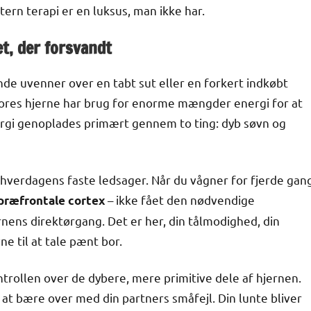
kstern terapi er en luksus, man ikke har.
t, der forsvandt
ende uvenner over en tabt sut eller en forkert indkøbt
Vores hjerne har brug for enorme mængder energi for at
ergi genoplades primært gennem to ting: dyb søvn og
hverdagens faste ledsager. Når du vågner for fjerde gan
– ikke fået den nødvendige
præfrontale cortex
nens direktørgang. Det er her, din tålmodighed, din
ne til at tale pænt bor.
rollen over de dybere, mere primitive dele af hjernen.
 at bære over med din partners småfejl. Din lunte bliver