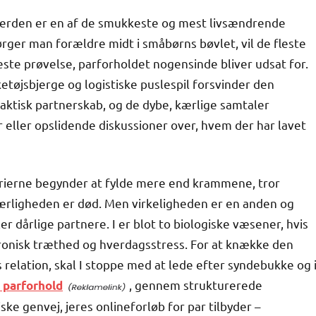
 verden er en af de smukkeste og mest livsændrende
ger man forældre midt i småbørns bøvlet, vil de fleste
este prøvelse, parforholdet nogensinde bliver udsat for.
tøjsbjerge og logistiske puslespil forsvinder den
praktisk partnerskab, og de dybe, kærlige samtaler
 eller opslidende diskussioner over, hvem der har lavet
erne begynder at fylde mere end krammene, tror
 kærligheden er død. Men virkeligheden er en anden og
er dårlige partnere. I er blot to biologiske væsener, hvis
ronisk træthed og hverdagsstress. For at knække den
 relation, skal I stoppe med at lede efter syndebukke og 
, gennem strukturerede
s parforhold
ke genvej, jeres onlineforløb for par tilbyder –