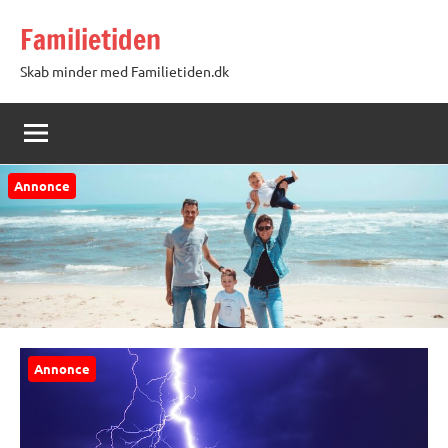
Videre
Familietiden
til
indhold
Skab minder med Familietiden.dk
Annonce
Annonce