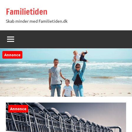
Videre
Familietiden
til
indhold
Skab minder med Familietiden.dk
Annonce
Annonce