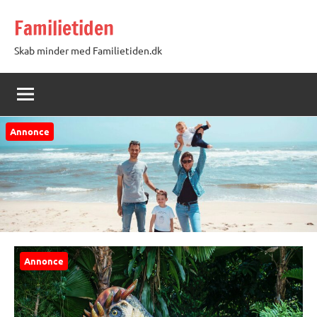
Videre
Familietiden
til
indhold
Skab minder med Familietiden.dk
Annonce
Annonce