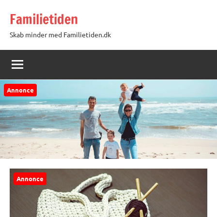
Videre
Familietiden
til
indhold
Skab minder med Familietiden.dk
Annonce
Annonce