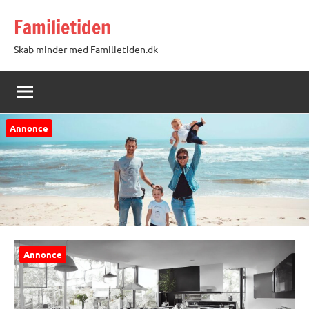
Videre
Familietiden
til
indhold
Skab minder med Familietiden.dk
Annonce
Annonce