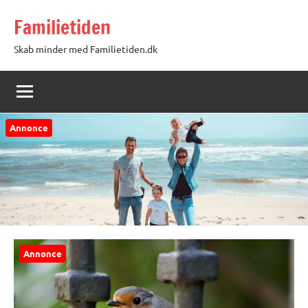
Videre
Familietiden
til
indhold
Skab minder med Familietiden.dk
Annonce
Annonce