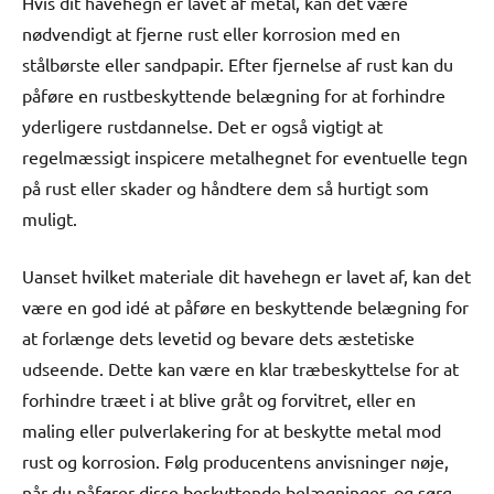
Hvis dit havehegn er lavet af metal, kan det være
nødvendigt at fjerne rust eller korrosion med en
stålbørste eller sandpapir. Efter fjernelse af rust kan du
påføre en rustbeskyttende belægning for at forhindre
yderligere rustdannelse. Det er også vigtigt at
regelmæssigt inspicere metalhegnet for eventuelle tegn
på rust eller skader og håndtere dem så hurtigt som
muligt.
Uanset hvilket materiale dit havehegn er lavet af, kan det
være en god idé at påføre en beskyttende belægning for
at forlænge dets levetid og bevare dets æstetiske
udseende. Dette kan være en klar træbeskyttelse for at
forhindre træet i at blive gråt og forvitret, eller en
maling eller pulverlakering for at beskytte metal mod
rust og korrosion. Følg producentens anvisninger nøje,
når du påfører disse beskyttende belægninger, og sørg