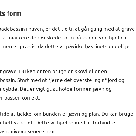
ts form
badebassin i haven, er det tid til at gå i gang med at grave
 er at markere den ønskede form på jorden ved hjælp af
formen er præcis, da dette vil påvirke bassinets endelige
at grave. Du kan enten bruge en skovl eller en
assin. Start med at fjerne det øverste lag af jord og
e dybde. Det er vigtigt at holde formen jævn og
er passer korrekt.
 idé at tjekke, om bunden er jævn og plan. Du kan bruge
er helt vandret. Dette vil hjælpe med at forhindre
 vandniveau senere hen.