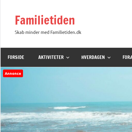
Videre
til
Familietiden
indhold
Skab minder med Familietiden.dk
FORSIDE
AKTIVITETER
HVERDAGEN
FOR
Annonce