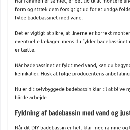
Når rammen er samlet, er det tid til at montere li
form og stræk dem forsigtigt ud for at undgå folde
fylde badebassinet med vand.
Det er vigtigt at sikre, at linerne er korrekt monte
eventuelle lækager, mens du fylder badebassinet m
er tætte.
Når badebassinet er fyldt med vand, kan du begynd
kemikalier. Husk at følge producentens anbefaling
Nu er dit selvbyggede badebassin klar til at blive n
hårde arbejde.
Fyldning af badebassin med vand og just
Når dit DIY badebassin er helt klar med ramme og li