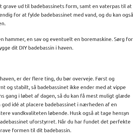
at grave ud til badebassinets form, samt en vaterpas til at
vendig for at fylde badebassinet med vand, og du kan ogs
en.
en hammer, en sav og eventuelt en boremaskine. Sørg for
bygge dit DIY badebassin i haven.
 haven, er der flere ting, du bør overveje. Først og
vnt og stabilt, så badebassinet ikke ender med at vippe
ens gang i løbet af dagen, så du kan få mest muligt glæde
 god idé at placere badebassinet i nærheden af en
ustere vandkvaliteten løbende. Husk også at tage hensyn
 badebassinet uforstyrret. Når du har fundet det perfekte
grave formen til dit badebassin.