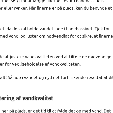
nerne. Sørg for at lægge linerne jævnt i badebassinets
r eller rynker. Når linerne er på plads, kan du begynde at
ret, da de skal holde vandet inde i badebassinet. Tjek for
ed vand, og juster om nødvendigt for at sikre, at linerne
e at justere vandkvaliteten ved at tilføje de nødvendige
er for vedligeholdelse af vandkvaliteten.
ydt! Så hop i vandet og nyd det forfriskende resultat af di
ering af vandkvalitet
ner på plads, er det tid til at fylde det op med vand. Det