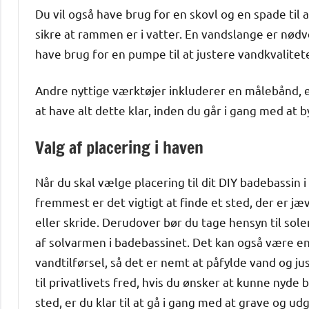
Du vil også have brug for en skovl og en spade til 
sikre at rammen er i vatter. En vandslange er nød
have brug for en pumpe til at justere vandkvalitet
Andre nyttige værktøjer inkluderer en målebånd, 
at have alt dette klar, inden du går i gang med at 
Valg af placering i haven
Når du skal vælge placering til dit DIY badebassin i
fremmest er det vigtigt at finde et sted, der er jæ
eller skride. Derudover bør du tage hensyn til sol
af solvarmen i badebassinet. Det kan også være en
vandtilførsel, så det er nemt at påfylde vand og j
til privatlivets fred, hvis du ønsker at kunne nyde
sted, er du klar til at gå i gang med at grave og ud