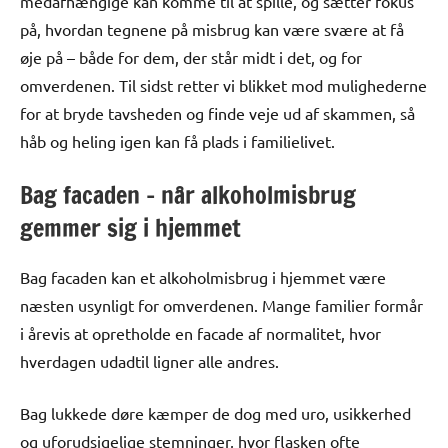
medafhængige kan komme til at spille, og sætter fokus
på, hvordan tegnene på misbrug kan være svære at få
øje på – både for dem, der står midt i det, og for
omverdenen. Til sidst retter vi blikket mod mulighederne
for at bryde tavsheden og finde veje ud af skammen, så
håb og heling igen kan få plads i familielivet.
Bag facaden – når alkoholmisbrug
gemmer sig i hjemmet
Bag facaden kan et alkoholmisbrug i hjemmet være
næsten usynligt for omverdenen. Mange familier formår
i årevis at opretholde en facade af normalitet, hvor
hverdagen udadtil ligner alle andres.
Bag lukkede døre kæmper de dog med uro, usikkerhed
og uforudsigelige stemninger, hvor flasken ofte