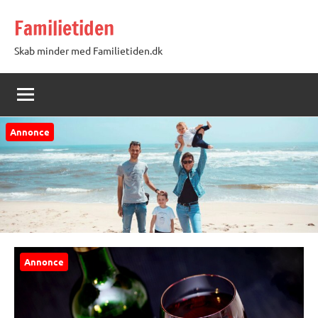
Videre
Familietiden
til
indhold
Skab minder med Familietiden.dk
Annonce
Annonce