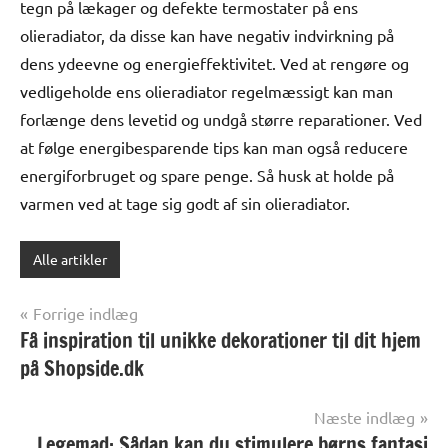
tegn på lækager og defekte termostater på ens
olieradiator, da disse kan have negativ indvirkning på
dens ydeevne og energieffektivitet. Ved at rengøre og
vedligeholde ens olieradiator regelmæssigt kan man
forlænge dens levetid og undgå større reparationer. Ved
at følge energibesparende tips kan man også reducere
energiforbruget og spare penge. Så husk at holde på
varmen ved at tage sig godt af sin olieradiator.
Alle artikler
Indlægsnavigation
Forrige indlæg
Få inspiration til unikke dekorationer til dit hjem
på Shopside.dk
Næste indlæg
Legemad: Sådan kan du stimulere børns fantasi