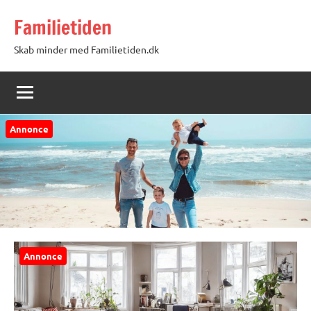
Videre
Familietiden
til
indhold
Skab minder med Familietiden.dk
Annonce
Annonce