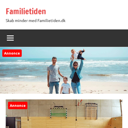
Videre
Familietiden
til
indhold
Skab minder med Familietiden.dk
Annonce
Annonce