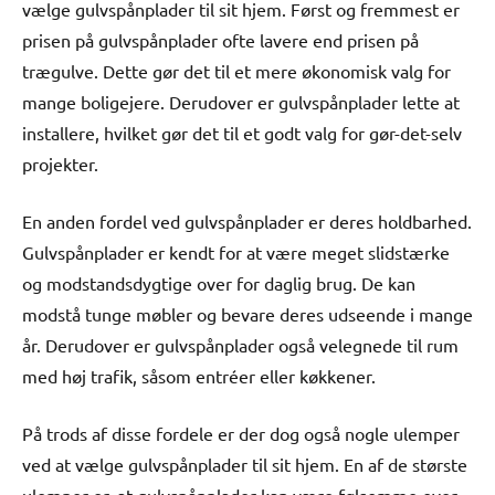
vælge gulvspånplader til sit hjem. Først og fremmest er
prisen på gulvspånplader ofte lavere end prisen på
trægulve. Dette gør det til et mere økonomisk valg for
mange boligejere. Derudover er gulvspånplader lette at
installere, hvilket gør det til et godt valg for gør-det-selv
projekter.
En anden fordel ved gulvspånplader er deres holdbarhed.
Gulvspånplader er kendt for at være meget slidstærke
og modstandsdygtige over for daglig brug. De kan
modstå tunge møbler og bevare deres udseende i mange
år. Derudover er gulvspånplader også velegnede til rum
med høj trafik, såsom entréer eller køkkener.
På trods af disse fordele er der dog også nogle ulemper
ved at vælge gulvspånplader til sit hjem. En af de største