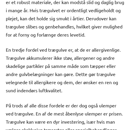
er et robust materiale, der kan modstå slid og daglig brug
i mange år. Hvis trægulvet er ordentligt vedligeholdt og
plejet, kan det holde sig smukt i årtier. Derudover kan
trægulve slibes og genbehandles, hvilket giver mulighed
for at forny og forlænge deres levetid.
En tredje fordel ved trægulve er, at de er allergivenlige.
Trægulve akkumulerer ikke støv, allergener og andre
skadelige partikler på samme måde som tæpper eller
andre gulvbelægninger kan gøre. Dette gør trægulve
velegnede til allergikere og dem, der ønsker en ren og
sund indendørs luftkvalitet.
På trods af alle disse fordele er der dog også ulemper
ved trægulve. En af de mest åbenlyse ulemper er prisen.
Trægulve kan være en dyr investering, især hvis man
vælger eksklusive træsorter eller specialbehandlinger.