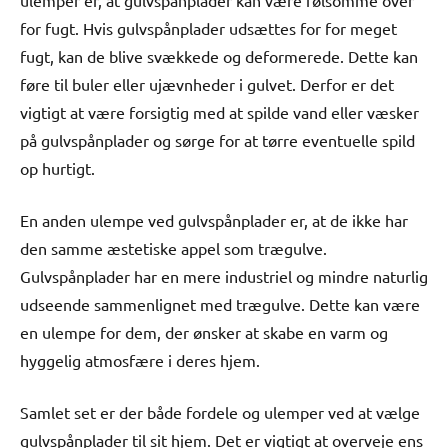
ulemper er, at gulvspånplader kan være følsomme over
for fugt. Hvis gulvspånplader udsættes for for meget
fugt, kan de blive svækkede og deformerede. Dette kan
føre til buler eller ujævnheder i gulvet. Derfor er det
vigtigt at være forsigtig med at spilde vand eller væsker
på gulvspånplader og sørge for at tørre eventuelle spild
op hurtigt.
En anden ulempe ved gulvspånplader er, at de ikke har
den samme æstetiske appel som trægulve.
Gulvspånplader har en mere industriel og mindre naturlig
udseende sammenlignet med trægulve. Dette kan være
en ulempe for dem, der ønsker at skabe en varm og
hyggelig atmosfære i deres hjem.
Samlet set er der både fordele og ulemper ved at vælge
gulvspånplader til sit hjem. Det er vigtigt at overveje ens