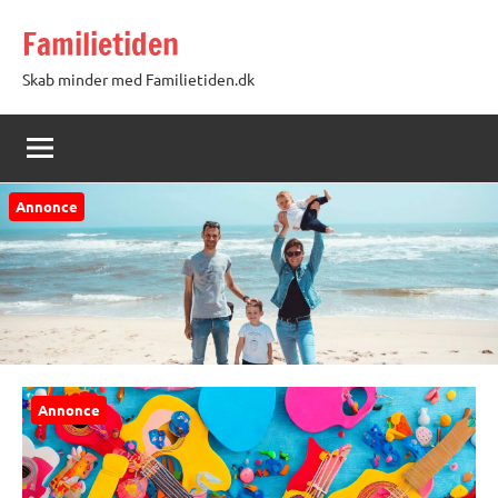
Videre
Familietiden
til
indhold
Skab minder med Familietiden.dk
Annonce
Annonce