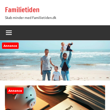
Videre
Familietiden
til
indhold
Skab minder med Familietiden.dk
Annonce
Annonce