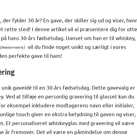
der fylder 30 år? En gave, der skiller sig ud og viser, hvo
ette sted! I denne artikel vil vi præsentere dig for ott
på hans 30-års fødselsdag. Uanset om han er til whiskey,
vil du finde noget unikt og særligt i vores
 den perfekte gave til ham!
ering
unik gaveidé til en 30-års fødselsdag. Dette gavevalg er
. Ved at tilføje en personlig gravering til glasset kan du
or eksempel inkludere modtagerens navn eller initialer,
nlige touch giver en ekstra betydning til gaven og viser,
 ham. Et personaliseret whiskeyglas med gravering vil være
ge år fremover. Det vil være en påmindelse om denne