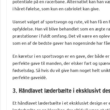
potentiale på en racerbane. Alternativt kan han 
i håret-følelse, som kun en cabriolet kan give.
Uanset valget af sportsvogn og rute, vil han få en h
opfyldelse. Han vil blive behandlet som en ægte r
præstationer i fuldt omfang. Det vil være en oplev
som en af de bedste gaver han nogensinde har fåe
En køretur i en sportsvogn er en gave, der både 
perfekte gave til manden, der elsker fart og spændi
fødselsdag. Så hvis du vil give ham noget helt uni
perfekte gaveidé.
3. Håndlavet læderbælte i eksklusivt de
Et håndlavet læderbælte i et eksklusivt design er e
læderbælte er en klassiker, der altid vil være et s