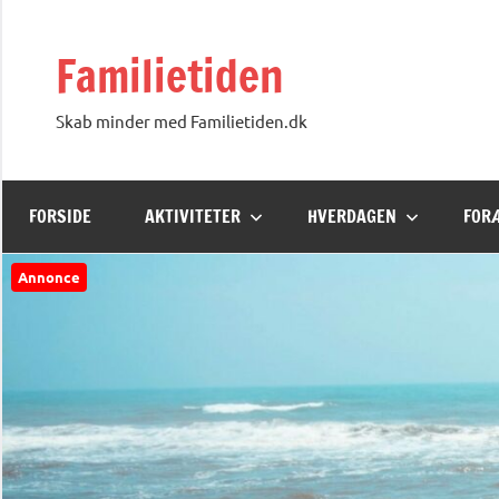
Videre
til
Familietiden
indhold
Skab minder med Familietiden.dk
FORSIDE
AKTIVITETER
HVERDAGEN
FOR
Annonce