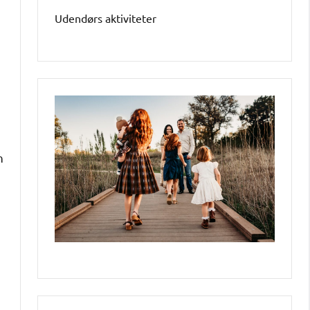
Udendørs aktiviteter
n
n