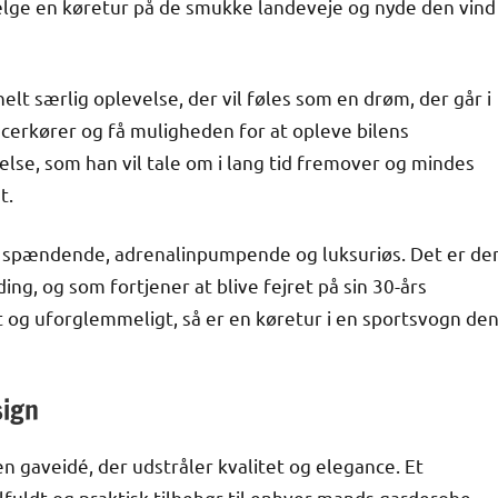
vælge en køretur på de smukke landeveje og nyde den vind
elt særlig oplevelse, der vil føles som en drøm, der går i
acerkører og få muligheden for at opleve bilens
else, som han vil tale om i lang tid fremover og mindes
t.
er spændende, adrenalinpumpende og luksuriøs. Det er de
ng, og som fortjener at blive fejret på sin 30-års
kt og uforglemmeligt, så er en køretur i en sportsvogn de
sign
n gaveidé, der udstråler kvalitet og elegance. Et
tilfuldt og praktisk tilbehør til enhver mands garderobe.