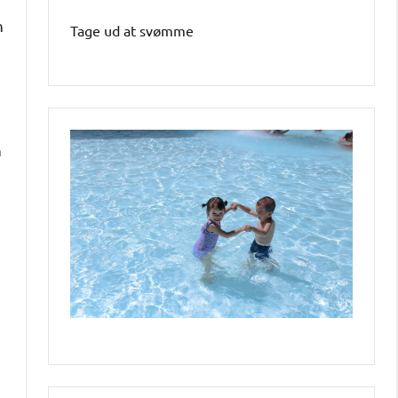
n
Tage ud at svømme
n