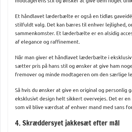
modtagerens stil og ønsker at give dem noget unik
Et håndlavet læderbælte er også en tidløs gaveidé. 
stilfuldt valg. Det kan bæres til enhver lejlighed,
sammenkomster. Et læderbælte er en alsidig accesso
af elegance og raffinement.
Når man giver et håndlavet læderbælte i eksklusiv
sætter pris på hans stil og ønsker at give ham noget
fremover og minde modtageren om den særlige lej
Så hvis du ønsker at give en original og personlig 
eksklusivt design helt sikkert overvejes. Det er en
som vil blive værdsat af enhver mand med sans for 
4. Skræddersyet jakkesæt efter mål