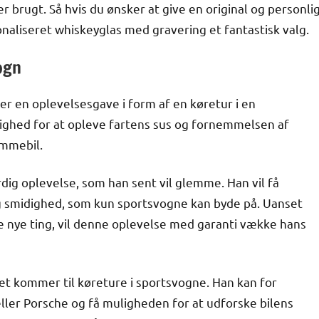
r brugt. Så hvis du ønsker at give en original og personli
onaliseret whiskeyglas med gravering et fantastisk valg.
ogn
, er en oplevelsesgave i form af en køretur i en
lighed for at opleve fartens sus og fornemmelsen af
ømmebil.
dig oplevelse, som han sent vil glemme. Han vil få
g smidighed, som kun sportsvogne kan byde på. Uanset
ve nye ting, vil denne oplevelse med garanti vække hans
et kommer til køreture i sportsvogne. Han kan for
ller Porsche og få muligheden for at udforske bilens