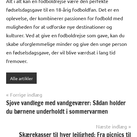
Alt i alt kan en fodboldrejse være den perfekte
fødselsdagsgave til en 18-årig fodboldfan. Det er en
oplevelse, der kombinerer passionen for fodbold med
muligheden for at udforske nye destinationer og
kulturer. Ved at give en fodboldrejse som gave, kan du
skabe uforglemmelige minder og give den unge person
en fødselsdagsgave, der vil blive værdsat i lang tid
fremover.
Alle artikler
Indlægsnavigation
Forrige indlæg
Sjove vandlege med vandgeværer: Sådan holder
du børnene underholdt i sommervarmen
Næste indlæg
Skærekasser til hver lejlighed: Fra picnics til