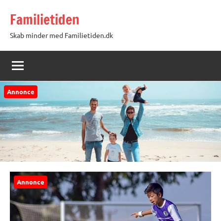
Videre
Familietiden
til
indhold
Skab minder med Familietiden.dk
Annonce
Annonce