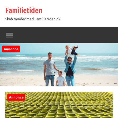
Videre
Familietiden
til
indhold
Skab minder med Familietiden.dk
Annonce
Annonce