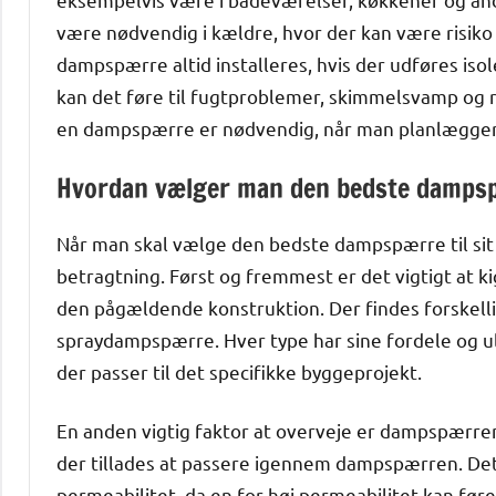
være nødvendig i kældre, hvor der kan være risik
dampspærre altid installeres, hvis der udføres iso
kan det føre til fugtproblemer, skimmelsvamp og rå
en dampspærre er nødvendig, når man planlægger 
Hvordan vælger man den bedste damps
Når man skal vælge den bedste dampspærre til sit b
betragtning. Først og fremmest er det vigtigt at k
den pågældende konstruktion. Der findes forskell
spraydampspærre. Hver type har sine fordele og u
der passer til det specifikke byggeprojekt.
En anden vigtig faktor at overveje er dampspærre
der tillades at passere igennem dampspærren. De
permeabilitet, da en for høj permeabilitet kan føre 