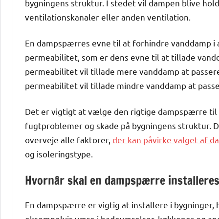
bygningens struktur. I stedet vil dampen blive hold
ventilationskanaler eller anden ventilation.
En dampspærres evne til at forhindre vanddamp i 
permeabilitet, som er dens evne til at tillade v
permeabilitet vil tillade mere vanddamp at pass
permeabilitet vil tillade mindre vanddamp at pass
Det er vigtigt at vælge den rigtige dampspærre til
fugtproblemer og skade på bygningens struktur. De
overveje alle faktorer,
der kan påvirke valget af 
og isoleringstype.
Hvornår skal en dampspærre installere
En dampspærre er vigtig at installere i bygninger, 
eksempelvis være i badeværelser, køkkener og an