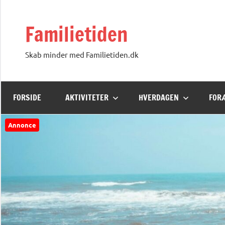
Videre
til
Familietiden
indhold
Skab minder med Familietiden.dk
FORSIDE
AKTIVITETER
HVERDAGEN
FOR
Annonce