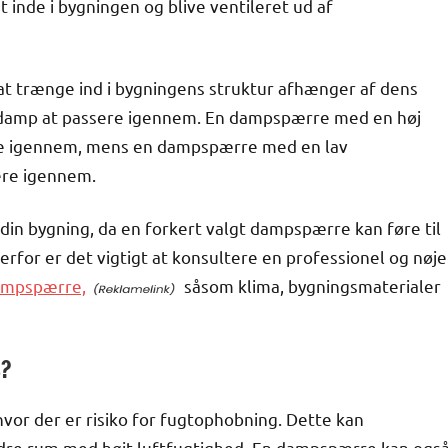
t inde i bygningen og blive ventileret ud af
at trænge ind i bygningens struktur afhænger af dens
anddamp at passere igennem. En dampspærre med en høj
ere igennem, mens en dampspærre med en lav
ere igennem.
 din bygning, da en forkert valgt dampspærre kan føre til
rfor er det vigtigt at konsultere en professionel og nøje
dampspærre,
såsom klima, bygningsmaterialer
s?
hvor der er risiko for fugtophobning. Dette kan
dre rum med højt luftfugtighed. En dampspærre kan ogs