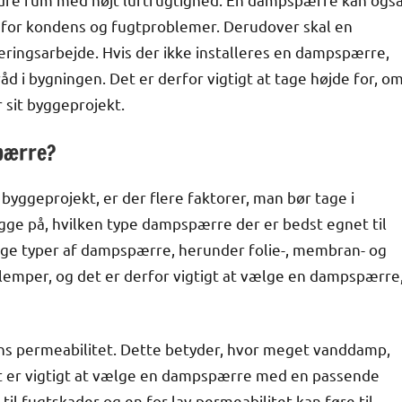
o for kondens og fugtproblemer. Derudover skal en
leringsarbejde. Hvis der ikke installeres en dampspærre,
d i bygningen. Det er derfor vigtigt at tage højde for, o
sit byggeprojekt.
pærre?
yggeprojekt, er der flere faktorer, man bør tage i
igge på, hvilken type dampspærre der er bedst egnet til
ige typer af dampspærre, herunder folie-, membran- og
lemper, og det er derfor vigtigt at vælge en dampspærre
ns permeabilitet. Dette betyder, hvor meget vanddamp,
t er vigtigt at vælge en dampspærre med en passende
til fugtskader og en for lav permeabilitet kan føre til