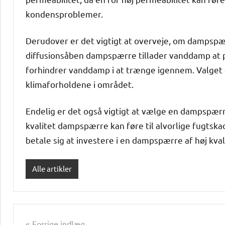
kondensproblemer.
Derudover er det vigtigt at overveje, om dampspær
diffusionsåben dampspærre tillader vanddamp at
forhindrer vanddamp i at trænge igennem. Valget 
klimaforholdene i området.
Endelig er det også vigtigt at vælge en dampspærre 
kvalitet dampspærre kan føre til alvorlige fugtsk
betale sig at investere i en dampspærre af høj kval
Alle artikler
Indlægsnavigation
Forrige indlæg