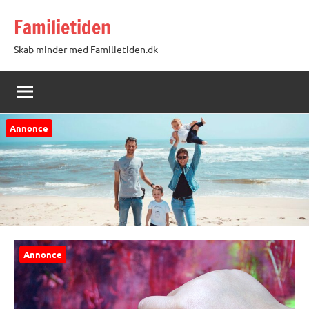
Videre
Familietiden
til
indhold
Skab minder med Familietiden.dk
Annonce
Annonce