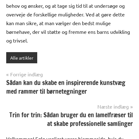
behov og ønsker, og at tage sig tid til at undersøge og
overveje de forskellige muligheder. Ved at gøre dette
kan man sikre, at man vælger den bedst mulige
børnehave, der vil støtte og fremme ens barns udvikling
og trivsel.
Alle artikler
Indlægsnavigation
Forrige indlæg
Sådan kan du skabe en inspirerende kunstvæg
med rammer til børnetegninger
Næste indlæg
Trin for trin: Sådan bruger du en lamelfræser til
at skabe professionelle samlinger
Velkommen! Følg venligst vores hjemmeside, hvis du