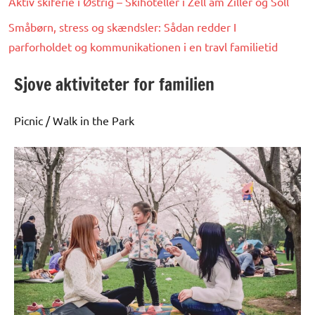
Aktiv skiferie i Østrig – Skihoteller i Zell am Ziller og Söll
Småbørn, stress og skændsler: Sådan redder I
parforholdet og kommunikationen i en travl familietid
Sjove aktiviteter for familien
Picnic / Walk in the Park