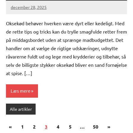
december 28, 2025
Oksekød behøver hverken være dyrt eller kedeligt. Med
de rette tips og tricks kan du trylle smagfulde retter frem
på middagsbordet uden at sprænge madbudgettet. Det
handler om at vælge de rigtige udskæringer, udnytte
råvarerne fuldt ud og lege med krydderier og tilbehør, så
selv de billigste stykker oksekød bliver en sand fornøjelse
at spise. […]
Læs mere
Alle artikler
Indlægsinddeling
Forrige
Næste
«
1
2
3
4
5
…
50
»