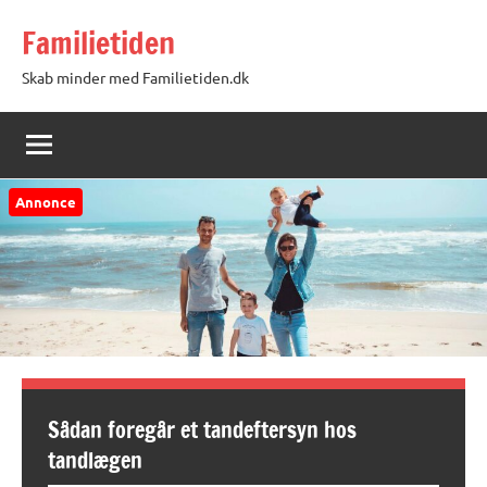
Videre
Familietiden
til
indhold
Skab minder med Familietiden.dk
Annonce
Sådan foregår et tandeftersyn hos
tandlægen